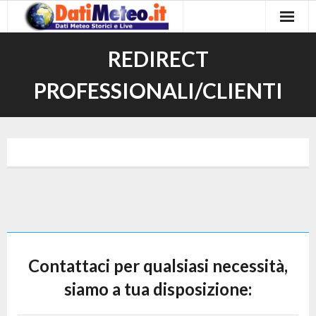
Home
REDIRECT
DATI METEO
PROFESSIONALI/CLIENTI
Chi siamo
Meteo Italia S.r.l.
Contatti
Contattaci per qualsiasi necessità,
siamo a tua disposizione: