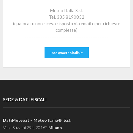
Meteo Italia S.r.l.
Tel. 335 8190832
(qualora tu non riceva risposta via email o per richieste
complesse)
-----------------------------------------------
Info@meteoitalia.it
SEDE & DATI FISCALI
DatiMeteo.it – Meteo Italia® S.r.l.
Viale Suzzani 294, 20162
Milano
.